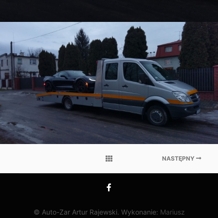
272649188_217281900539307_1717855244800265345_n
NASTĘPNY
© Auto-Zar Artur Rajewski. Wykonanie:
Mariusz